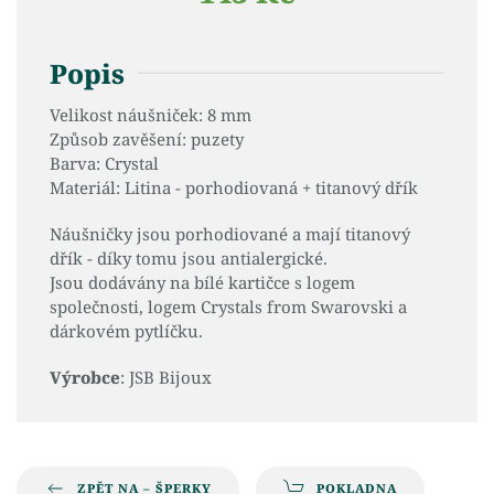
Popis
Velikost náušniček: 8 mm
Způsob zavěšení: puzety
Barva: Crystal
Materiál: Litina - porhodiovaná + titanový dřík
Náušničky jsou porhodiované a mají titanový
dřík - díky tomu jsou antialergické.
Jsou dodávány na bílé kartičce s logem
společnosti, logem Crystals from Swarovski a
dárkovém pytlíčku.
Výrobce
: JSB Bijoux
ZPĚT NA – ŠPERKY
POKLADNA