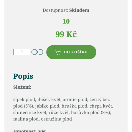
Dostupnost:
Skladem
10
99 Kč
DO KOŠÍKU
Popis
Složení:
šípek plod, ibišek květ, aronie plod, černý bez
plod (5%), jablko plod, hruška plod, chrpa květ,
slunečnice květ, růže květ, borůvka plod (3%),
malina plod, ostružina plod
Hmotnost: 50g