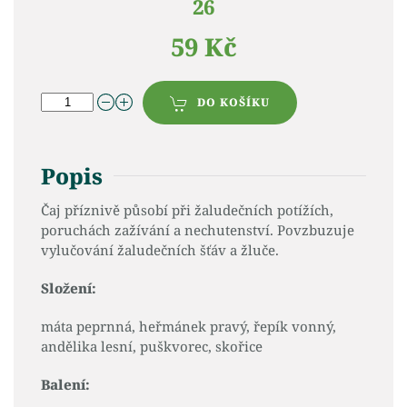
26
59 Kč
DO KOŠÍKU
Popis
Čaj příznivě působí při žaludečních potížích,
poruchách zažívání a nechutenství. Povzbuzuje
vylučování žaludečních šťáv a žluče.
Složení:
máta peprnná, heřmánek pravý, řepík vonný,
andělika lesní, puškvorec, skořice
Balení: