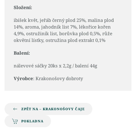
Složení:
ibišek květ, jeřáb černý plod 25%, malina plod
14%, aroma, jahodník list 7%, lékořice kořen
4,9%, ostružiník list, borůvka plod 0,5%, růže
okvětní lístky, ostružina plod extrakt 0,1%
Balení:
nálevové sáčky 20ks x 2,2g / balení 44g
Výrobce
: Krakonošovy dobroty
ZPĚT NA – KRAKONOŠOVY ČAJE
POKLADNA