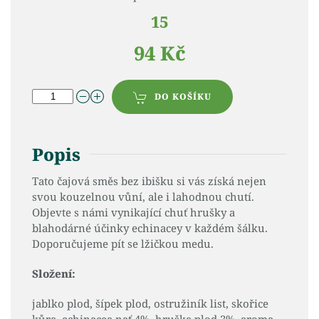
15
94 Kč
DO KOŠÍKU
Popis
Tato čajová směs bez ibišku si vás získá nejen
svou kouzelnou vůní, ale i lahodnou chutí.
Objevte s námi vynikající chuť hrušky a
blahodárné účinky echinacey v každém šálku.
Doporučujeme pít se lžičkou medu.
Složení:
jablko plod, šípek plod, ostružiník list, skořice
kůra, echinacea nať 4%, hruška plod 3%, aroma,