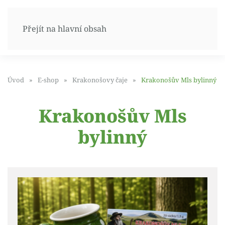
Přejít na hlavní obsah
Úvod
E-shop
Krakonošovy čaje
Krakonošův Mls bylinný
Krakonošův Mls
bylinný