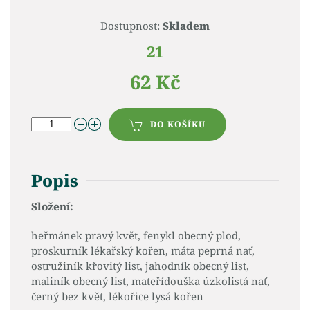
Dostupnost:
Skladem
21
62 Kč
DO KOŠÍKU
Popis
Složení:
heřmánek pravý květ, fenykl obecný plod,
proskurník lékařský kořen, máta peprná nať,
ostružiník křovitý list, jahodník obecný list,
maliník obecný list, mateřídouška úzkolistá nať,
černý bez květ, lékořice lysá kořen