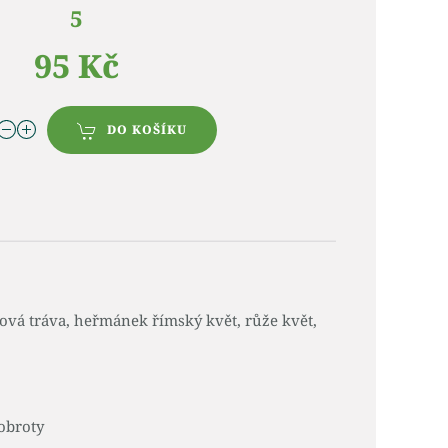
5
95 Kč
DO KOŠÍKU
nová tráva, heřmánek římský květ, růže květ,
obroty