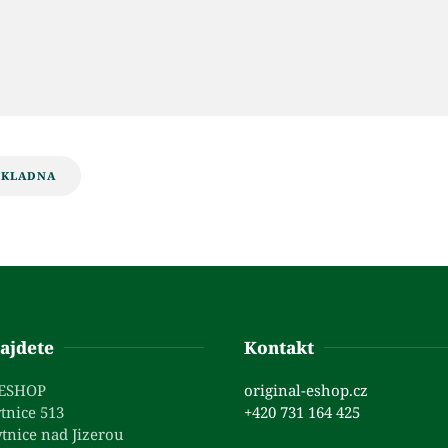
OKLADNA
ajdete
Kontakt
 ESHOP
original-eshop.cz
tnice 513
+420 731 164 425
tnice nad Jizerou