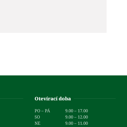
Otevírací doba
PO – PÁ
9.00 – 17.00
SO
9.00 – 12.00
NE
9.00 – 11.00