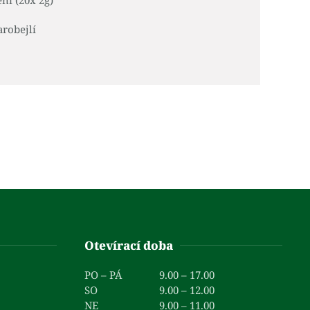
ní (20x 2g)
robejlí
Otevírací doba
PO – PÁ
9.00 – 17.00
SO
9.00 – 12.00
NE
9.00 – 11.00