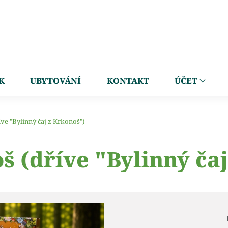
K
UBYTOVÁNÍ
KONTAKT
ÚČET
íve "Bylinný čaj z Krkonoš")
š (dříve "Bylinný ča