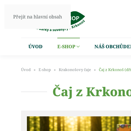
Přejít na hlavní obsah
ÚVOD
E-SHOP
NÁŠ OBCHŮDE
Úvod
E-shop
Krakonošovy čaje
Čaj z Krkonoš (dř
Čaj z Krkono