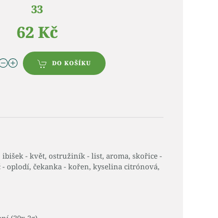
33
62 Kč
DO KOŠÍKU
 ibišek - květ, ostružiník - list, aroma, skořice -
- oplodí, čekanka - kořen, kyselina citrónová,