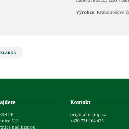
nálevové sáčky 20ks / bale
Výrobce
: Krakonošovo ča
OKLADNA
ajdete
Kontakt
 ESHOP
original-eshop.cz
tnice 513
+420 731 164 425
tnice nad Jizerou