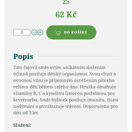
25
62 Kč
DO KOŠÍKU
Popis
Tato čajová směs svým unikátním složením
účinně posiluje dětský organismus. Svou chutí a
ovocnou vůní je příjemným osvěžením pitného
režimu dětí během celého dne. Hruška obsahuje
vitamíny B, C a kyselinu listovou potřebnou pro
krvetvorbu. Směs bylinek posiluje imunitu, tlumí
nadýmání a povzbuzuje trávení. Doporučeno pro
děti od 3 let.
Složení: