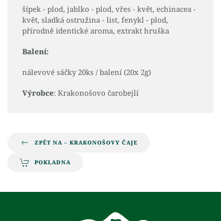
šípek - plod, jablko - plod, vřes - květ, echinacea -
květ, sladká ostružina - list, fenykl - plod,
přírodně identické aroma, extrakt hruška
Balení:
nálevové sáčky 20ks / balení (20x 2g)
Výrobce
: Krakonošovo čarobejlí
ZPĚT NA – KRAKONOŠOVY ČAJE
POKLADNA