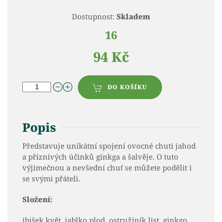
Dostupnost:
Skladem
16
94 Kč
DO KOŠÍKU
Popis
Představuje unikátní spojení ovocné chuti jahod
a příznivých účinků ginkga a šalvěje. O tuto
výjimečnou a nevšední chuť se můžete podělit i
se svými přáteli.
Složení:
ibišek květ, jablko plod, ostružiník list, ginkgo