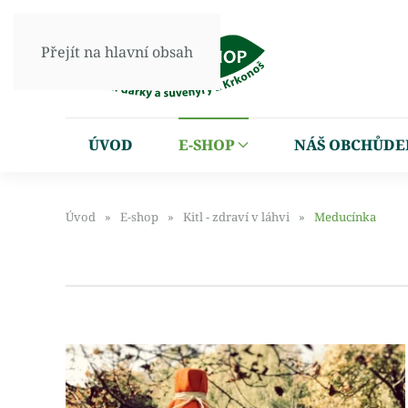
Přejít na hlavní obsah
ÚVOD
E-SHOP
NÁŠ OBCHŮDE
Úvod
E-shop
Kitl - zdraví v láhvi
Meducínka