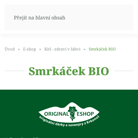
Přejít na hlavní obsah
Úvod
E-shop
Kitl - zdraví v láhvi
Smrkáček BIO
Smrkáček BIO