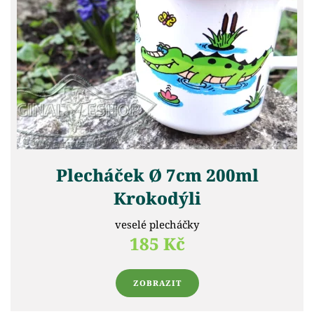
Plecháček Ø 7cm 200ml
Krokodýli
veselé plecháčky
185 Kč
ZOBRAZIT