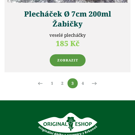
Plecháček Ø 7cm 200ml
Žabičky
veselé plecháčky
185 Kč
ZOBRAZIT
1
2
3
4