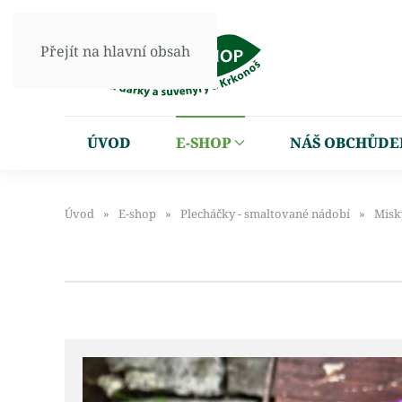
Přejít na hlavní obsah
ÚVOD
E-SHOP
NÁŠ OBCHŮDE
Úvod
E-shop
Plecháčky - smaltované nádobí
Misk