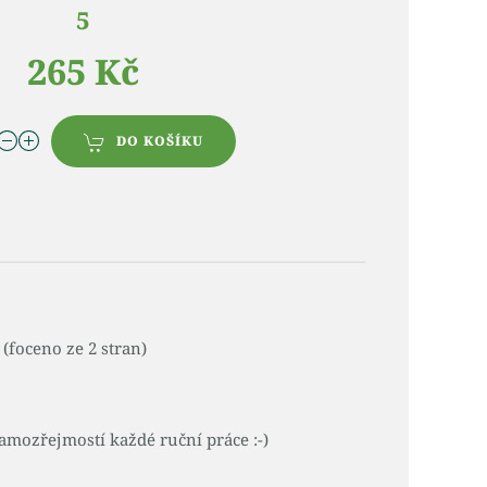
5
265 Kč
DO KOŠÍKU
(foceno ze 2 stran)
amozřejmostí každé ruční práce :-)