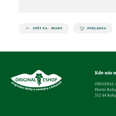
ZPĚT NA – MISKY
POKLADNA
Kde nás n
ORIGINAL
Horní Roky
512 44 Roky