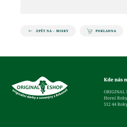
ZPĚT NA – MISKY
POKLADNA
Kde nás n
ORIGINAL
Horní Roky
512 44 Roky