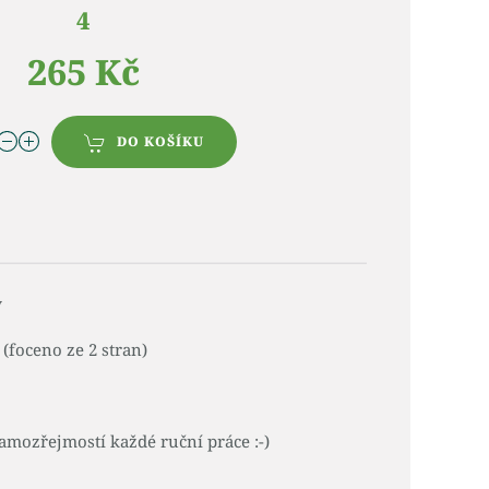
4
265 Kč
DO KOŠÍKU
y
(foceno ze 2 stran)
amozřejmostí každé ruční práce :-)