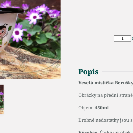
Popis
Veselá mistička Berušk
Obrázky na přední straně 
Objem:
450ml
Drobné nedostatky jsou s
Výrobce
: Český výrobek