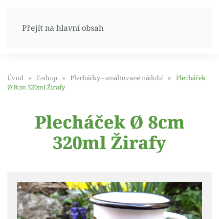
Přejít na hlavní obsah
Úvod
E-shop
Plecháčky - smaltované nádobí
Plecháček
Ø 8cm 320ml Žirafy
Plecháček Ø 8cm
320ml Žirafy