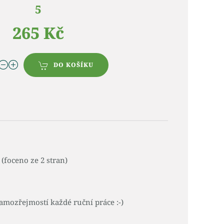
5
265 Kč
DO KOŠÍKU
(foceno ze 2 stran)
amozřejmostí každé ruční práce :-)