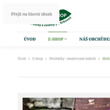
Přejít na hlavní obsah
ÚVOD
E-SHOP
NÁŠ OBCHŮDE
Úvod
E-shop
Plecháčky - smaltované nádobí
Misk