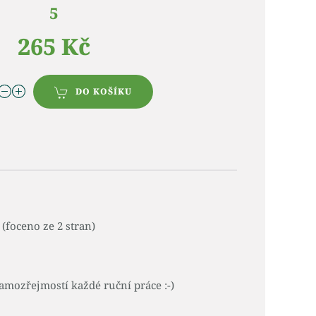
5
265 Kč
DO KOŠÍKU
(foceno ze 2 stran)
amozřejmostí každé ruční práce :-)