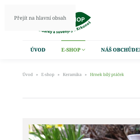
Přejít na hlavní obsah
ÚVOD
E-SHOP
NÁŠ OBCHŮDE
Úvod
E-shop
Keramika
Hrnek bílý ptáček