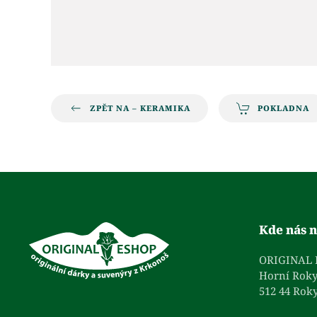
ZPĚT NA – KERAMIKA
POKLADNA
Kde nás n
ORIGINAL
Horní Roky
512 44 Roky