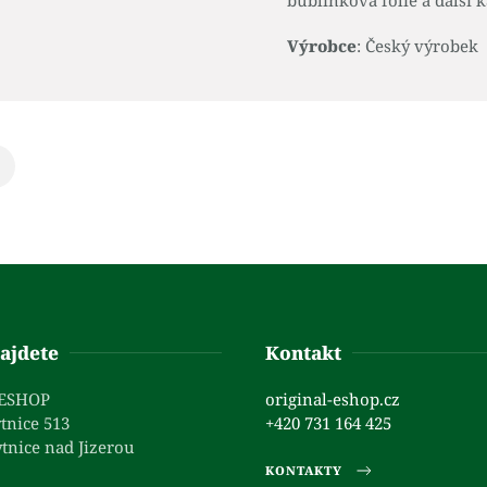
bublinková fólie a další k
Výrobce
: Český výrobek
ajdete
Kontakt
 ESHOP
original-eshop.cz
tnice 513
+420 731 164 425
tnice nad Jizerou
KONTAKTY