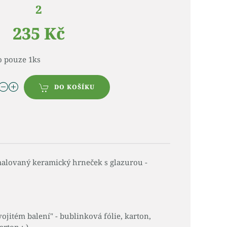
2
235 Kč
o pouze 1ks
DO KOŠÍKU
malovaný keramický hrneček s glazurou -
jitém balení" - bublinková fólie, karton,