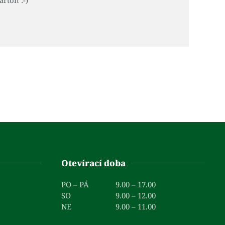
arton :-)
Otevírací doba
PO – PÁ
9.00 – 17.00
SO
9.00 – 12.00
NE
9.00 – 11.00