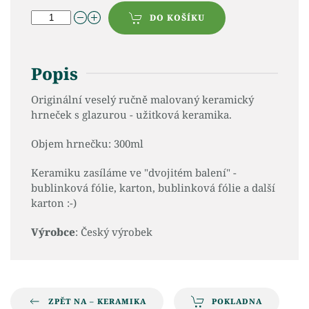
DO KOŠÍKU
Popis
Originální veselý ručně malovaný keramický
hrneček s glazurou - užitková keramika.
Objem hrnečku: 300ml
Keramiku zasíláme ve "dvojitém balení" -
bublinková fólie, karton, bublinková fólie a další
karton :-)
Výrobce
: Český výrobek
ZPĚT NA – KERAMIKA
POKLADNA