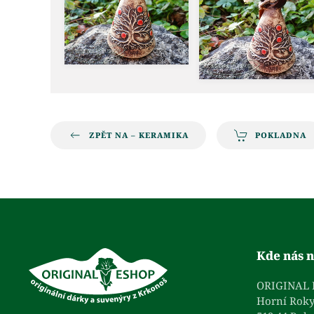
ZPĚT NA – KERAMIKA
POKLADNA
Kde nás n
ORIGINAL
Horní Roky