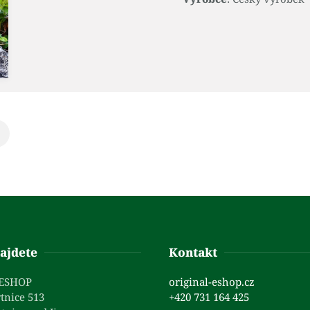
ajdete
Kontakt
 ESHOP
original-eshop.cz
tnice 513
+420 731 164 425