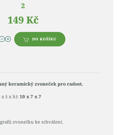
2
149 Kč
DO KOŠÍKU
aný keramický zvoneček pro radost.
x š x h):
10 x 7 x 7
rafii zvonečku ke schválení.