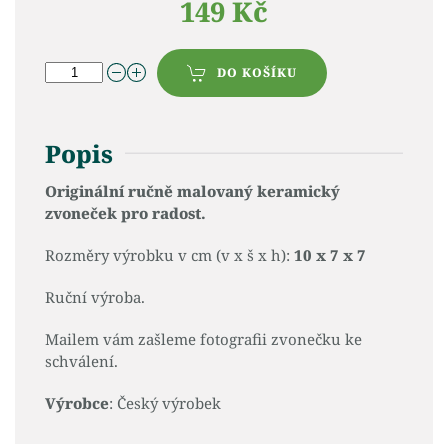
149 Kč
DO KOŠÍKU
Popis
Originální ručně malovaný keramický
zvoneček pro radost.
Rozměry výrobku v cm (v x š x h):
10 x 7 x 7
Ruční výroba.
Mailem vám zašleme fotografii zvonečku ke
schválení.
Výrobce
: Český výrobek