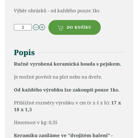
Výběr obrázků - od každého pouze 1ks
DO KOŠÍKU
Popis
Ručně vyrobená keramická bouda s pejskem.
Je možné pověsit na plot nebo na dveře.
Od každého výrobku lze zakoupit pouze 1ks.
Přibližné rozměry výrobku v cm (v x š x h):
17 x
18 x 1,5
Hmotnost v kg: 0,35
Keramiku zasíláme ve "dvojitém balení" -