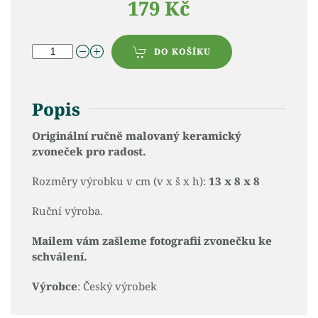
179 Kč
DO KOŠÍKU
Popis
Originální ručně malovaný keramický
zvoneček pro radost.
Rozměry výrobku v cm (v x š x h):
13 x 8 x 8
Ruční výroba.
Mailem vám zašleme fotografii zvonečku ke
schválení.
Výrobce
: Český výrobek