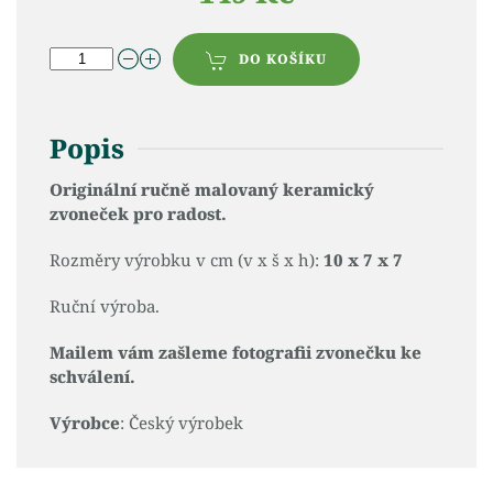
DO KOŠÍKU
Popis
Originální ručně malovaný keramický
zvoneček pro radost.
Rozměry výrobku v cm (v x š x h):
10 x 7 x 7
Ruční výroba.
Mailem vám zašleme fotografii zvonečku ke
schválení.
Výrobce
: Český výrobek