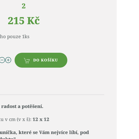
2
215 Kč
ého pouze 1ks
DO KOŠÍKU
radost a potěšení.
u v cm (v x š):
12 x 12
luníčka, které se Vám nejvíce líbí, pod