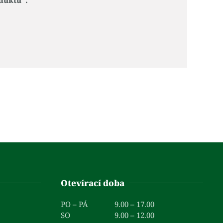
duktu".
Otevírací doba
PO – PÁ
9.00 – 17.00
SO
9.00 – 12.00