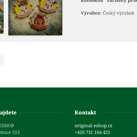
kolonkou "varianty pro
Výrobce
: Český výrobek
ajdete
Kontakt
 ESHOP
original-eshop.cz
tnice 513
+420 731 164 425