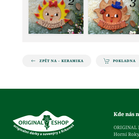
ZPĚT NA – KERAMIKA
POKLADNA
Kde nás n
ORIGINAL
Horní Roky