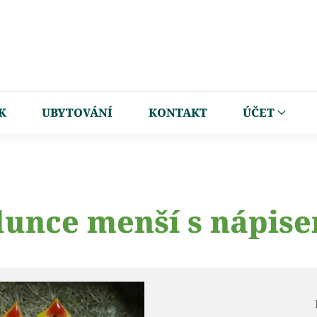
K
UBYTOVÁNÍ
KONTAKT
ÚČET
lunce menší s nápis