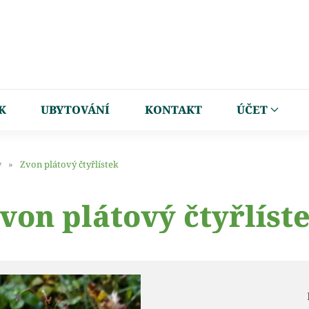
K
UBYTOVÁNÍ
KONTAKT
ÚČET
y
Zvon plátový čtyřlístek
von plátový čtyřlíst