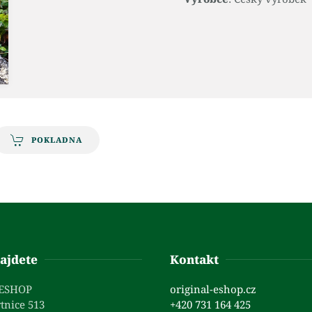
POKLADNA
ajdete
Kontakt
 ESHOP
original-eshop.cz
tnice 513
+420 731 164 425