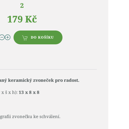
2
179 Kč
DO KOŠÍKU
aný keramický zvoneček pro radost.
x š x h):
13 x 8 x 8
rafii zvonečku ke schválení.