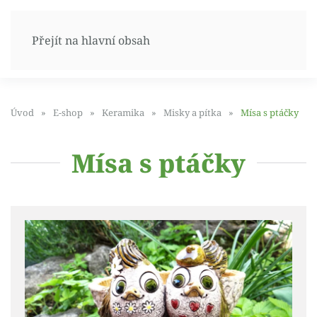
Přejít na hlavní obsah
Úvod
E-shop
Keramika
Misky a pítka
Mísa s ptáčky
Mísa s ptáčky