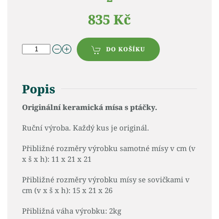
835 Kč
DO KOŠÍKU
Popis
Originální keramická mísa s ptáčky.
Ruční výroba. Každý kus je originál.
Přibližné rozměry výrobku samotné mísy v cm (v
x š x h): 11 x 21 x 21
Přibližné rozměry výrobku mísy se sovičkami v
cm (v x š x h): 15 x 21 x 26
Přibližná váha výrobku: 2kg