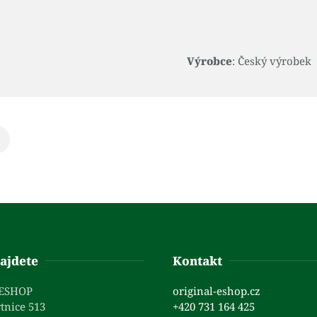
Výrobce
: Český výrobek
ajdete
Kontakt
 ESHOP
original-eshop.cz
tnice 513
+420 731 164 425