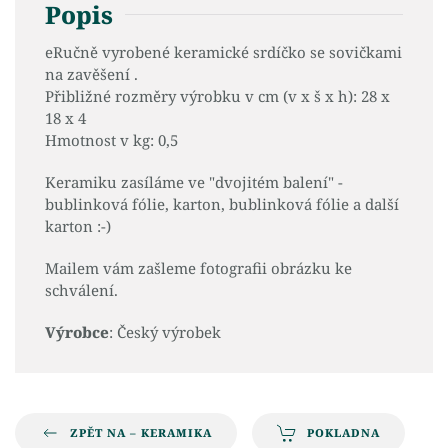
Popis
eRučně vyrobené keramické srdíčko se sovičkami
na zavěšení .
Přibližné rozměry výrobku v cm (v x š x h): 28 x
18 x 4
Hmotnost v kg: 0,5
Keramiku zasíláme ve "dvojitém balení" -
bublinková fólie, karton, bublinková fólie a další
karton :-)
Mailem vám zašleme fotografii obrázku ke
schválení.
Výrobce
: Český výrobek
ZPĚT NA – KERAMIKA
POKLADNA