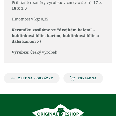
Přibližné rozměry výrobku v cm (v x š x h):
17 x
18 x 1,5
Hmotnost v kg: 0,35
Keramiku zasíláme ve "dvojitém balení" -
bublinková fólie, karton, bublinková fólie a
další karton :-)
Výrobce
: Český výrobek
ZPĚT NA – OBRÁZKY
POKLADNA