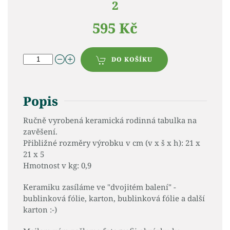
2
595 Kč
DO KOŠÍKU
Popis
Ručně vyrobená keramická rodinná tabulka na
zavěšení.
Přibližné rozměry výrobku v cm (v x š x h): 21 x
21 x 5
Hmotnost v kg: 0,9
Keramiku zasíláme ve "dvojitém balení" -
bublinková fólie, karton, bublinková fólie a další
karton :-)