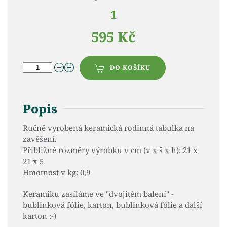
1
595 Kč
DO KOŠÍKU
Popis
Ručně vyrobená keramická rodinná tabulka na
zavěšení.
Přibližné rozměry výrobku v cm (v x š x h): 21 x
21 x 5
Hmotnost v kg: 0,9
Keramiku zasíláme ve "dvojitém balení" -
bublinková fólie, karton, bublinková fólie a další
karton :-)