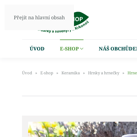
Přejít na hlavní obsah
ÚVOD
E-SHOP
NÁŠ OBCHŮDE
Úvod
E-shop
Keramika
Hrnky a hrnečky
Hrne