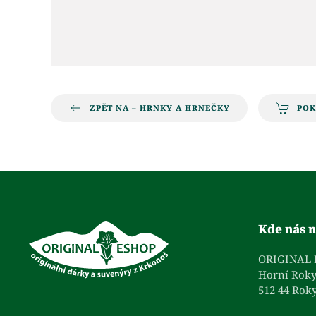
ZPĚT NA – HRNKY A HRNEČKY
PO
Kde nás n
ORIGINAL
Horní Roky
512 44 Roky