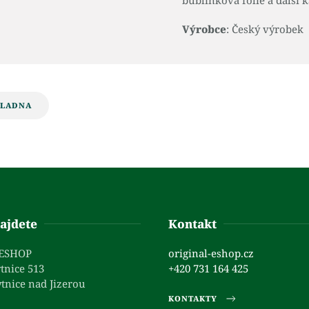
bublinková fólie a další k
Výrobce
: Český výrobek
KLADNA
ajdete
Kontakt
 ESHOP
original-eshop.cz
tnice 513
+420 731 164 425
tnice nad Jizerou
KONTAKTY