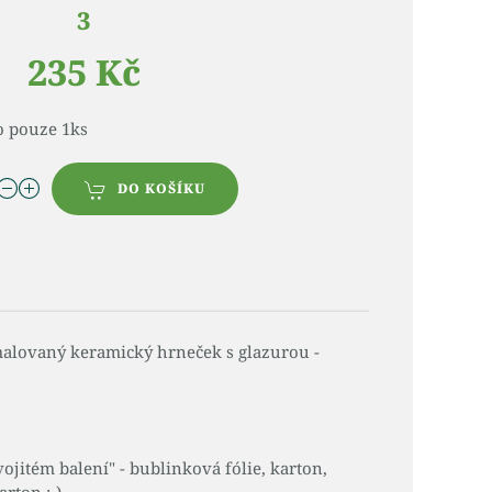
3
235 Kč
o pouze 1ks
DO KOŠÍKU
malovaný keramický hrneček s glazurou -
jitém balení" - bublinková fólie, karton,