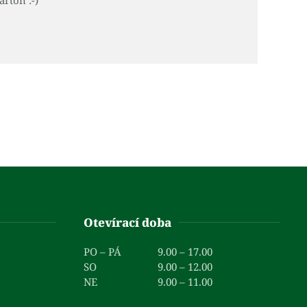
arton :-)
Otevírací doba
PO – PÁ
9.00 – 17.00
SO
9.00 – 12.00
NE
9.00 – 11.00