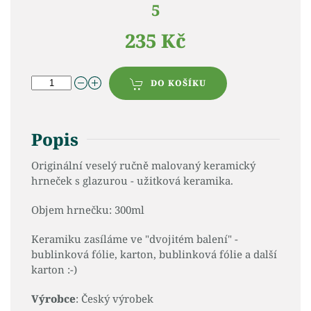
5
235 Kč
DO KOŠÍKU
Popis
Originální veselý ručně malovaný keramický
hrneček s glazurou - užitková keramika.
Objem hrnečku: 300ml
Keramiku zasíláme ve "dvojitém balení" -
bublinková fólie, karton, bublinková fólie a další
karton :-)
Výrobce
: Český výrobek