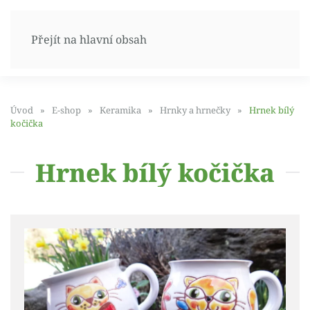
Přejít na hlavní obsah
Úvod
E-shop
Keramika
Hrnky a hrnečky
Hrnek bílý
kočička
Hrnek bílý kočička