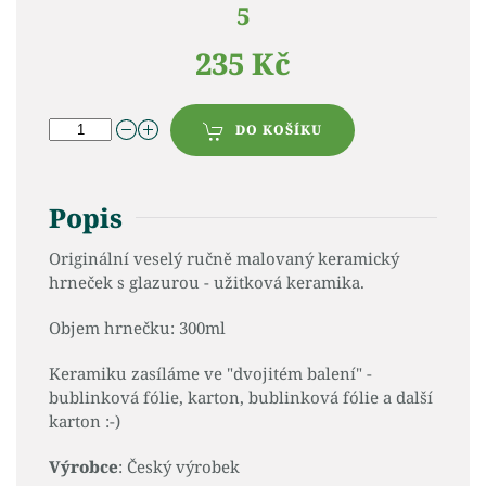
5
235 Kč
DO KOŠÍKU
Popis
Originální veselý ručně malovaný keramický
hrneček s glazurou - užitková keramika.
Objem hrnečku: 300ml
Keramiku zasíláme ve "dvojitém balení" -
bublinková fólie, karton, bublinková fólie a další
karton :-)
Výrobce
: Český výrobek