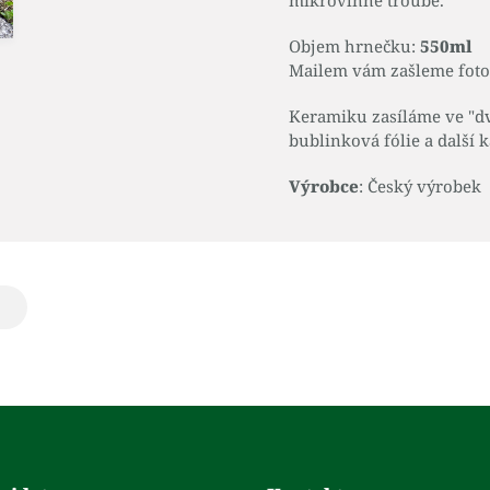
mikrovlnné troubě.
Objem hrnečku:
550ml
Mailem vám zašleme fotog
Keramiku zasíláme ve "dvo
bublinková fólie a další k
Výrobce
: Český výrobek