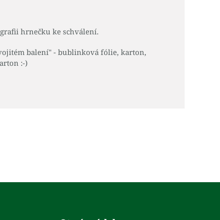
rafii hrnečku ke schválení.
jitém balení" - bublinková fólie, karton,
arton :-)