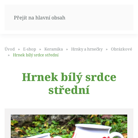
Přejít na hlavní obsah
Úvod
E-shop
Keramika
Hrnky a hrnečky
Obrázkové
Hrnek bílý srdce střední
Hrnek bílý srdce
střední