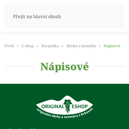
Přejít na hlavní obsah
Úvod
E-shop
Keramika
Hrnky a hrnečky
Nápisové
Nápisové