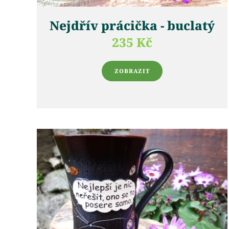
Nejdřív prácička - buclatý
235 Kč
ZOBRAZIT