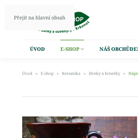
Přejít na hlavní obsah
ÚVOD
E-SHOP
NÁŠ OBCHŮDE
Úvod
E-shop
Keramika
Hrnky a hrnečky
Nápi