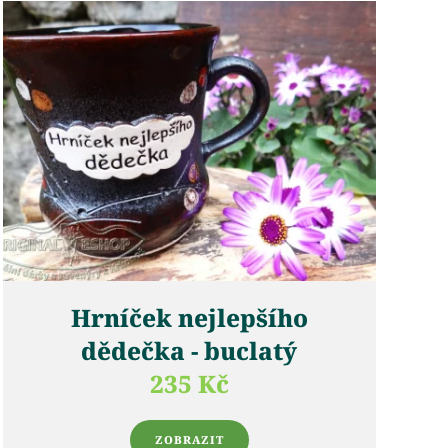
Hrníček nejlepšího
dědečka - buclatý
235 Kč
ZOBRAZIT