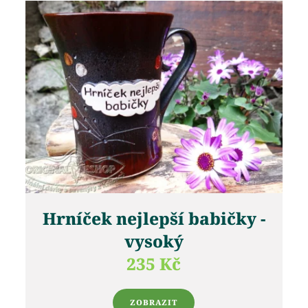
Hrníček nejlepší babičky -
vysoký
235 Kč
ZOBRAZIT