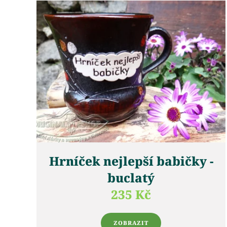
Hrníček nejlepší babičky -
buclatý
235 Kč
ZOBRAZIT