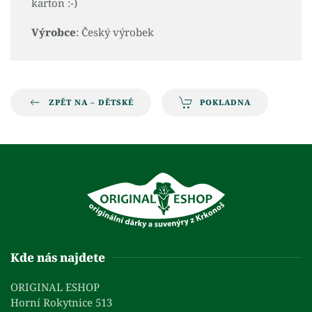
karton :-)
Výrobce
: Český výrobek
ZPĚT NA – DĚTSKÉ
POKLADNA
Kde nás najdete
ORIGINAL ESHOP
Horní Rokytnice 513