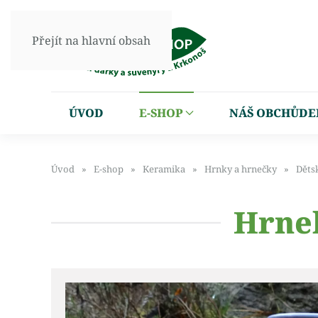
Přejít na hlavní obsah
ÚVOD
E-SHOP
NÁŠ OBCHŮDE
Úvod
E-shop
Keramika
Hrnky a hrnečky
Děts
Hrne