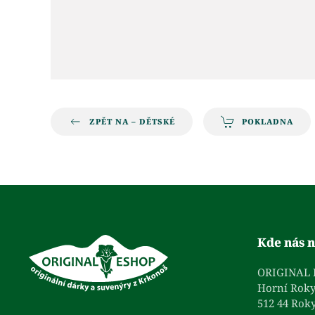
ZPĚT NA – DĚTSKÉ
POKLADNA
Kde nás n
ORIGINAL
Horní Roky
512 44 Roky