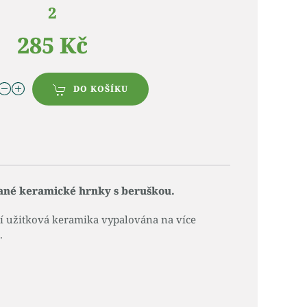
2
285 Kč
DO KOŠÍKU
ané keramické hrnky s beruškou.
ní užitková keramika vypalována na více
.