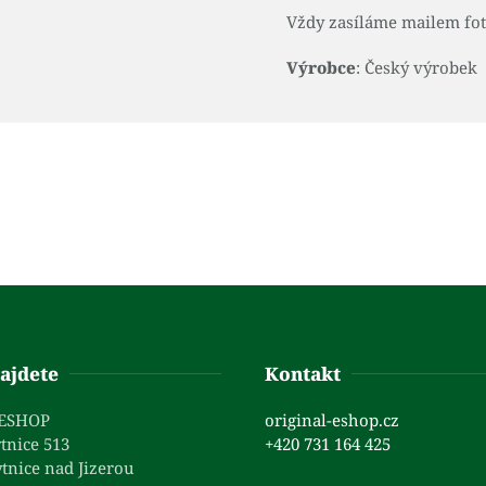
Vždy zasíláme mailem fot
Výrobce
: Český výrobek
ajdete
Kontakt
 ESHOP
original-eshop.cz
tnice 513
+420 731 164 425
tnice nad Jizerou