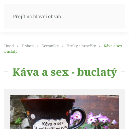
Přejít na hlavní obsah
Úvod
E-shop
Keramika
Hrnky a hrnečky
Káva a sex -
buclatý
Káva a sex - buclatý