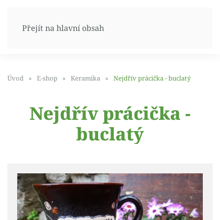
Přejít na hlavní obsah
Úvod
E-shop
Keramika
Nejdřív prácička - buclatý
Nejdřív prácička -
buclatý