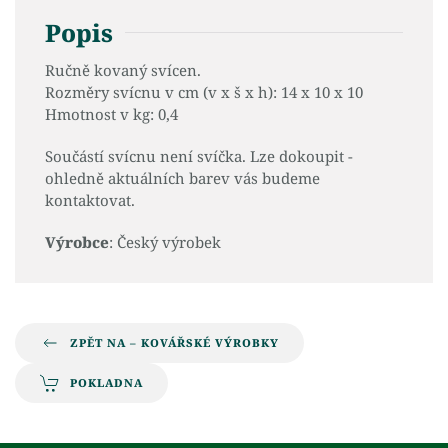
Popis
Ručně kovaný svícen.
Rozměry svícnu v cm (v x š x h): 14 x 10 x 10
Hmotnost v kg: 0,4
Součástí svícnu není svíčka. Lze dokoupit -
ohledně aktuálních barev vás budeme
kontaktovat.
Výrobce
: Český výrobek
ZPĚT NA – KOVÁŘSKÉ VÝROBKY
POKLADNA