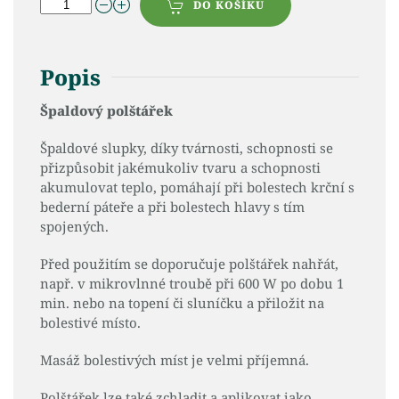
DO KOŠÍKU
Popis
Špaldový polštářek
Špaldové slupky, díky tvárnosti, schopnosti se
přizpůsobit jakémukoliv tvaru a schopnosti
akumulovat teplo, pomáhají při bolestech krční s
bederní páteře a při bolestech hlavy s tím
spojených.
Před použitím se doporučuje polštářek nahřát,
např. v mikrovlnné troubě při 600 W po dobu 1
min. nebo na topení či sluníčku a přiložit na
bolestivé místo.
Masáž bolestivých míst je velmi příjemná.
Polštářek lze také zchladit a aplikovat jako