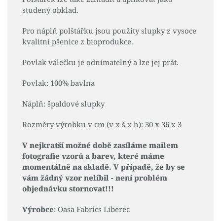
studený obklad.
Pro náplň polštářku jsou použity slupky z vysoce
kvalitní pšenice z bioprodukce.
Povlak válečku je odnímatelný a lze jej prát.
Povlak: 100% bavlna
Náplň: špaldové slupky
Rozměry výrobku v cm (v x š x h): 30 x 36 x 3
V nejkratší možné době zasíláme mailem
fotografie vzorů a barev, které máme
momentálně na skladě. V případě, že by se
vám žádný vzor nelíbil - není problém
objednávku stornovat!!!
Výrobce
: Oasa Fabrics Liberec