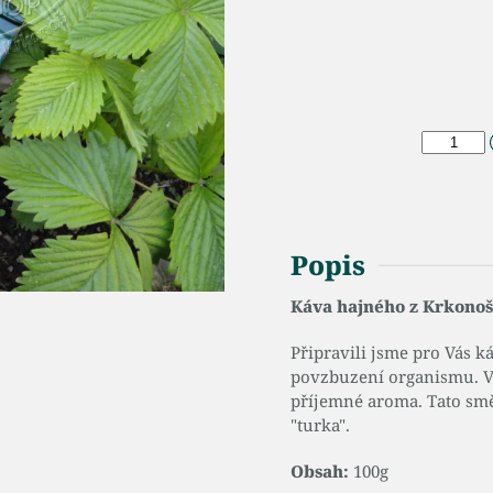
Popis
Káva hajného z Krkonoš
Připravili jsme pro Vás 
povzbuzení organismu. Věř
příjemné aroma. Tato sm
"turka".
Obsah:
100g