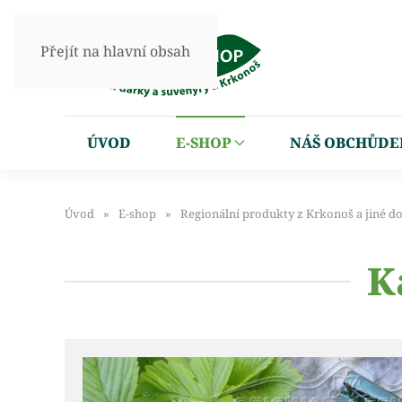
Přejít na hlavní obsah
ÚVOD
E-SHOP
NÁŠ OBCHŮDE
Úvod
E-shop
Regionální produkty z Krkonoš a jiné d
K