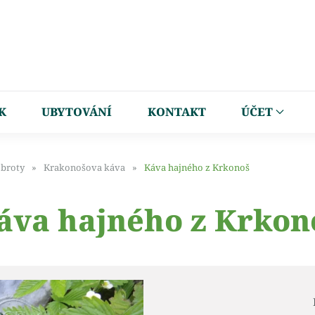
K
UBYTOVÁNÍ
KONTAKT
ÚČET
obroty
Krakonošova káva
Káva hajného z Krkonoš
áva hajného z Krkon