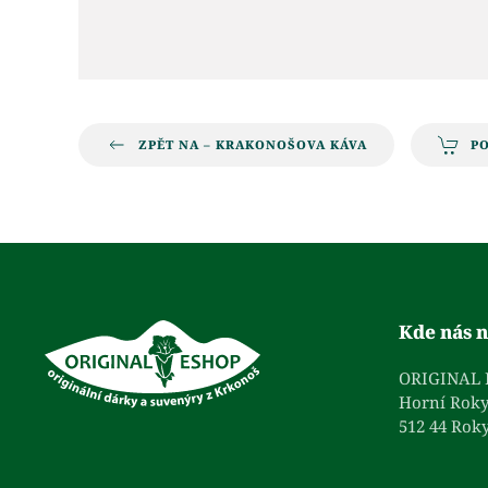
ZPĚT NA – KRAKONOŠOVA KÁVA
P
Kde nás n
ORIGINAL
Horní Roky
512 44 Roky