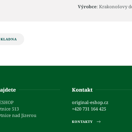
Výrobce
: Krakonošovy d
OKLADNA
ajdete
Kontakt
 ESHOP
original-eshop.cz
tnice 513
+420 731 164 425
tnice nad Jizerou
KONTAKTY