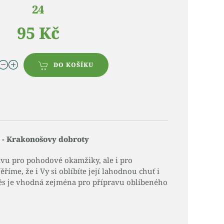
24
95 Kč
DO KOŠÍKU
 - Krakonošovy dobroty
kávu pro pohodové okamžiky, ale i pro
íme, že i Vy si oblíbíte její lahodnou chuť i
ěs je vhodná zejména pro přípravu oblíbeného