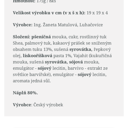
Hmotnost:
175g / 8ks
Velikost výrobku v cm (v x š x h):
19 x 19 x 4
Výrobce:
Ing. Žaneta Matulová, Luhačovice
Složení: pšeničná
mouka, cukr, rostlinný tuk
Shea, palmový tuk, kakaový prášek se sníženým
obsahem tuku 13%, sušená
syrovátka,
řepkový
olej,
lískooříšková
pasta 1%, Vajahit (kukuřičná
mouka, sušená
syrovátka, sójová
mouka,
emulgátor -
sójový
lecitin, barvivo - extrakt ze
světlice barvířské), emulgátor -
sójový
lecitin,
aromata jedná sůl.
Náplň 80%.
Výrobce
: Český výrobek