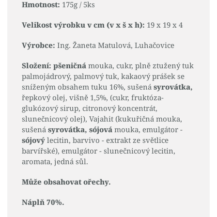
Hmotnost:
175g / 5ks
Velikost výrobku v cm (v x š x h):
19 x 19 x 4
Výrobce:
Ing. Žaneta Matulová, Luhačovice
Složení: pšeničná
mouka, cukr, plně ztužený tuk
palmojádrový, palmový tuk, kakaový prášek se
sníženým obsahem tuku 16%, sušená
syrovátka,
řepkový olej, višně 1,5%, (cukr, fruktóza-
glukózový sirup, citronový koncentrát,
slunečnicový olej), Vajahit (kukuřičná mouka,
sušená
syrovátka, sójová
mouka, emulgátor -
sójový
lecitin, barvivo - extrakt ze světlice
barvířské), emulgátor - slunečnicový lecitin,
aromata, jedná sůl.
Může obsahovat ořechy.
Náplň 70%.