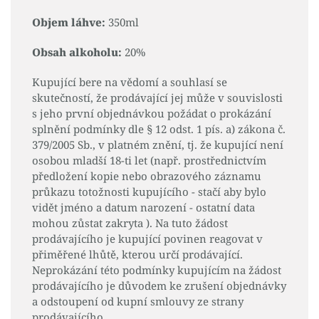
Objem láhve:
350ml
Obsah alkoholu:
20%
Kupující bere na vědomí a souhlasí se
skutečností, že prodávající jej může v souvislosti
s jeho první objednávkou požádat o prokázání
splnění podmínky dle § 12 odst. 1 pís. a) zákona č.
379/2005 Sb., v platném znění, tj. že kupující není
osobou mladší 18-ti let (např. prostřednictvím
předložení kopie nebo obrazového záznamu
průkazu totožnosti kupujícího - stačí aby bylo
vidět jméno a datum narození - ostatní data
mohou zůstat zakryta ). Na tuto žádost
prodávajícího je kupující povinen reagovat v
přiměřené lhůtě, kterou určí prodávající.
Neprokázání této podmínky kupujícím na žádost
prodávajícího je důvodem ke zrušení objednávky
a odstoupení od kupní smlouvy ze strany
prodávajícího.